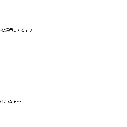
を演奏してるよ♪
しいなぁ～