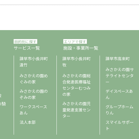
目的別に探す
エリアで探す
サービス一覧
施設・事業所一覧
諫早市小長井町
諫早市小長井町
諫早市高来町
遠竹
牧
みさかえの園サ
みさかえの園め
みさかえの園総
テライトセンタ
ぐみの家
合発達医療福祉
ー
センターむつみ
みさかえの園の
デイスペースあ
の家
会
ぞみの家
ん
の騎
みさかえの園児
ワークスペース
グループホーム
童発達支援セン
あん
りん
ター
法人本部
スマイルサポー
ト