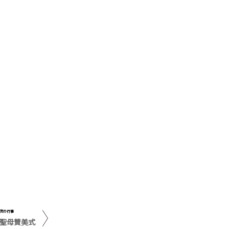
次の行事
聖母賛美式