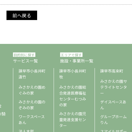
前へ戻る
目的別に探す
エリアで探す
サービス一覧
施設・事業所一覧
諫早市小長井町
諫早市小長井町
諫早市高来町
遠竹
牧
みさかえの園サ
みさかえの園め
みさかえの園総
テライトセンタ
ぐみの家
合発達医療福祉
ー
センターむつみ
みさかえの園の
デイスペースあ
の家
会
ぞみの家
ん
の騎
みさかえの園児
ワークスペース
グループホーム
童発達支援セン
あん
りん
ター
法人本部
スマイルサポー