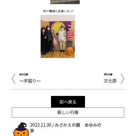
前の行事
次の行事
～芋掘り～
文化祭
前へ戻る
新しい行事
2022.11.30 /
みさかえの園 あゆみの
家