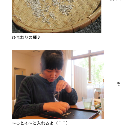
ひまわりの種♪
そ
～っとそ～と入れるよ（＾＾）