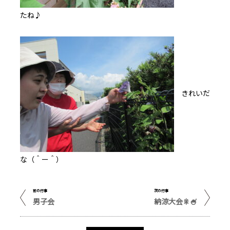
たね♪
きれいだ
な（＾ー＾）
前の行事
次の行事
男子会
納涼大会🎇🍧