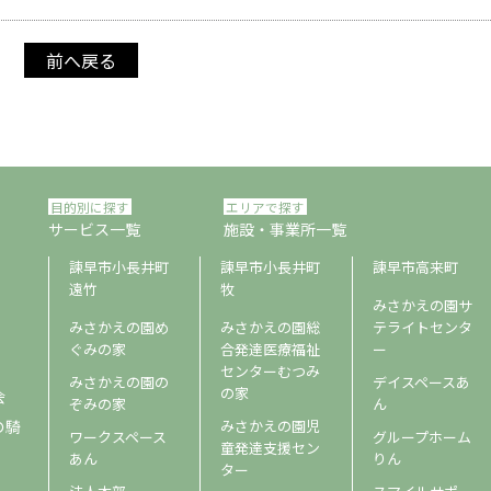
前へ戻る
目的別に探す
エリアで探す
サービス一覧
施設・事業所一覧
諫早市小長井町
諫早市小長井町
諫早市高来町
遠竹
牧
みさかえの園サ
みさかえの園め
みさかえの園総
テライトセンタ
ぐみの家
合発達医療福祉
ー
センターむつみ
みさかえの園の
デイスペースあ
の家
会
ぞみの家
ん
の騎
みさかえの園児
ワークスペース
グループホーム
童発達支援セン
あん
りん
ター