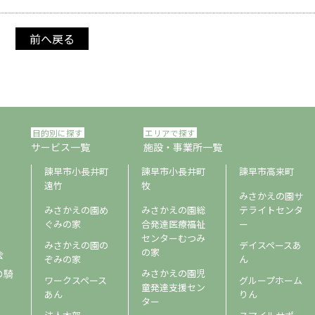
前へ戻る
目的別に探す
エリアで探す
サービス一覧
施設・事業所一覧
諫早市小長井町
諫早市小長井町
諫早市高来町
遠竹
牧
みさかえの園サ
みさかえの園め
みさかえの園総
テライトセンタ
ぐみの家
合発達医療福祉
ー
センターむつみ
みさかえの園の
デイスペースあ
の家
会
ぞみの家
ん
の騎
みさかえの園児
ワークスペース
グループホーム
童発達支援セン
あん
りん
ター