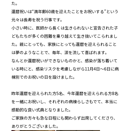
た。
還暦祝いは“満年齢
60
歳を迎えたことをお祝いする”という
元々は長寿を祝う行事です。
小さい時に、医師から長くは生きられないと宣告された子
どもたちが多くの困難を乗り越えて生き抜いてこられまし
た。親にとっても、家族にとっても還暦を迎えられること
は夢のようなことで、毎年、涙を流して喜ばれます。
なんとか還暦祝いができないものかと、感染が落ち着いて
いる時にと、感染リスクを考慮しながら
11
月
4
日～
6
日に病
棟別でのお祝いの日を設けました。
昨年還暦を迎えられた方
5
名、今年還暦を迎えられる方
8
名
を一緒にお祝いし、それぞれの病棟らしさもでて、本当に
感動的な良い式典となりました。
ご家族の方々も急な日程にも関わらず出席してくださり、
ありがとうございました。