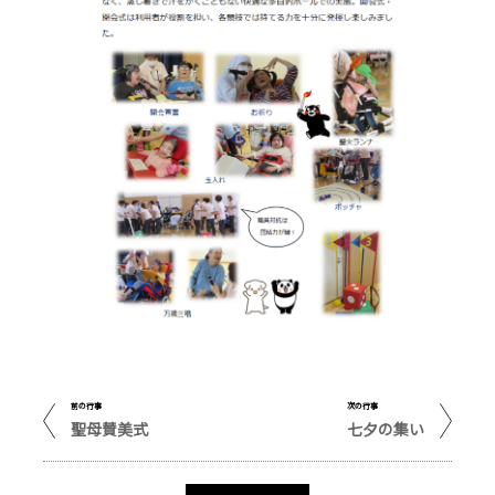
前の行事
次の行事
聖母賛美式
七夕の集い