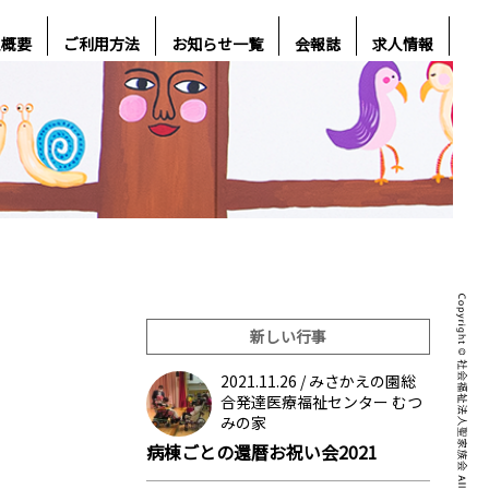
人概要
ご利用方法
お知らせ一覧
会報誌
求人情報
新しい行事
2021.11.26 /
みさかえの園総
合発達医療福祉センター むつ
みの家
病棟ごとの還暦お祝い会2021