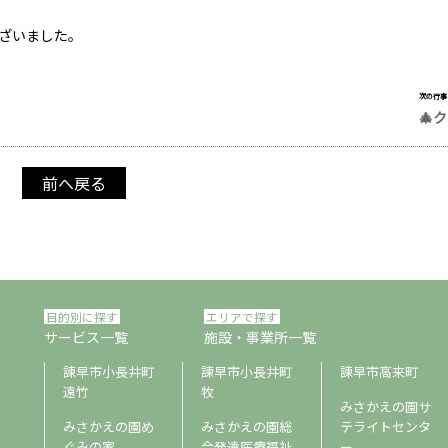
ざいました。
次の行事
🎄
前へ戻る
目的別に探す
エリアで探す
サービス一覧
施設・事業所一覧
諫早市小長井町
諫早市小長井町
諫早市高来町
遠竹
牧
みさかえの園サ
みさかえの園め
みさかえの園総
テライトセンタ
ぐみの家
合発達医療福祉
ー