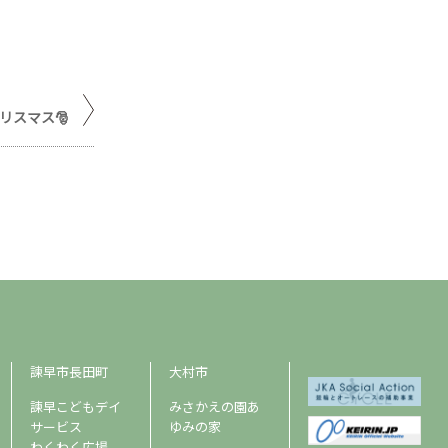
クリスマス🎅
諫早市長田町
大村市
諫早こどもデイ
みさかえの園あ
サービス
ゆみの家
わくわく広場