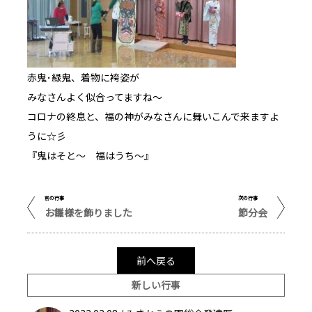
赤鬼･緑鬼、着物に袴姿が
みなさんよく似合ってますね～
コロナの終息と、福の神がみなさんに舞いこんで来ますよ
うに☆彡
『鬼はそと～ 福はうち～』
前の行事
次の行事
お雛様を飾りました
節分会
前へ戻る
新しい行事