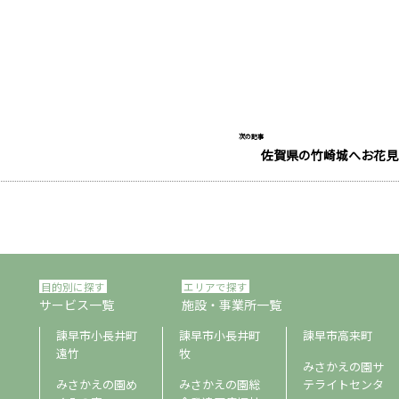
次の記事
佐賀県の竹崎城へお花見
目的別に探す
エリアで探す
サービス一覧
施設・事業所一覧
諫早市小長井町
諫早市小長井町
諫早市高来町
遠竹
牧
みさかえの園サ
みさかえの園め
みさかえの園総
テライトセンタ