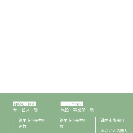
目的別に探す
エリアで探す
サービス一覧
施設・事業所一覧
諫早市小長井町
諫早市小長井町
諫早市高来町
遠竹
牧
みさかえの園サ