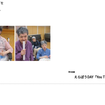
どを
。
次の記事
えらぼうDAY「You T