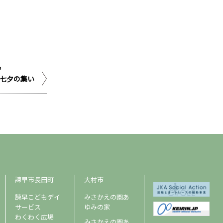
事
七夕の集い
諫早市長田町
大村市
諫早こどもデイ
みさかえの園あ
サービス
ゆみの家
わくわく広場
みさかえの園あ