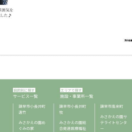
次の記
目的別に探す
エリアで探す
サービス一覧
施設・事業所一覧
諫早市小長井町
諫早市小長井町
諫早市高来町
遠竹
牧
みさかえの園サ
みさかえの園め
みさかえの園総
テライトセンタ
ぐみの家
合発達医療福祉
ー