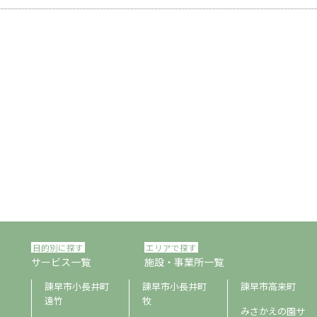
目的別に探す
エリアで探す
サービス一覧
施設・事業所一覧
諫早市小長井町
諫早市小長井町
諫早市高来町
遠竹
牧
みさかえの園サ